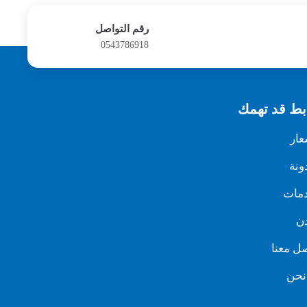
رقم التواصل
0543786918
بط قد تهمك
عار
ونة
دمات
ن
ل معنا
نحن