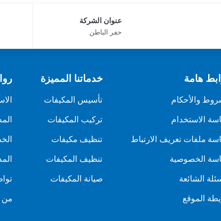
عنوان الشركة
حفر الباطن
بط هامة
خدماتنا المميزة
روا
روط والأحكام
تأسيس المكيفات
الاس
سة الاستخدام
تركيب المكيفات
المد
سة ملفات تعريف الارتباط
تنظيف مكيفات
الخ
سة الخصوصية
تنظيف المكيفات
المد
سئلة الشائعة
صيانة المكيفات
تواص
طة الموقع
من 