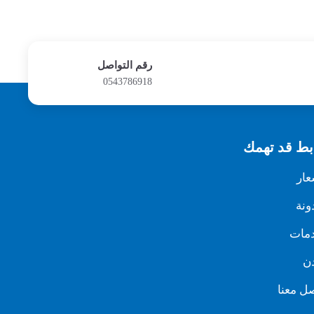
رقم التواصل
0543786918
بط قد تهمك
عار
ونة
دمات
ن
ل معنا